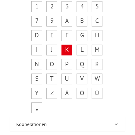
1
2
3
4
5
7
9
A
B
C
D
E
F
G
H
I
J
K
L
M
N
O
P
Q
R
S
T
U
V
W
Y
Z
Ä
Ö
Ü
„