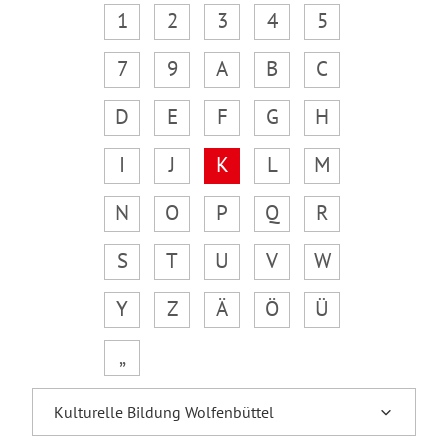
1
2
3
4
5
7
9
A
B
C
D
E
F
G
H
I
J
K
L
M
N
O
P
Q
R
S
T
U
V
W
Y
Z
Ä
Ö
Ü
„