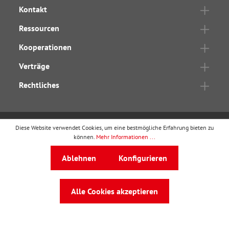
Kontakt
Ressourcen
Kooperationen
Verträge
Rechtliches
Diese Website verwendet Cookies, um eine bestmögliche Erfahrung bieten zu
wbv Publikation
ist ein Geschäftsbereich von
wbv
können.
Mehr Informationen ...
Media
Ablehnen
Konfigurieren
Auf dem Esch 4 · 33619 Bielefeld · Telefon
0521
91101-0
·
service@wbv.de
Alle Cookies akzeptieren
Folgen Sie uns auf: