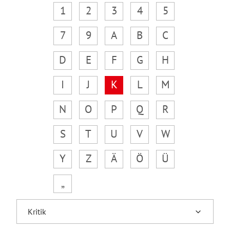
1
2
3
4
5
7
9
A
B
C
D
E
F
G
H
I
J
K
L
M
N
O
P
Q
R
S
T
U
V
W
Y
Z
Ä
Ö
Ü
„