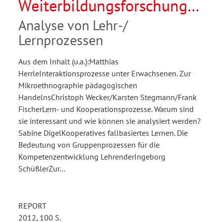
Weiterbildungsforschung
03/2012
Analyse von Lehr-/
Lernprozessen
Aus dem Inhalt (u.a.):Matthias
HerrleInteraktionsprozesse unter Erwachsenen. Zur
Mikroethnographie pädagogischen
HandelnsChristoph Wecker/Karsten Stegmann/Frank
FischerLern- und Kooperationsprozesse. Warum sind
sie interessant und wie können sie analysiert werden?
Sabine DigelKooperatives fallbasiertes Lernen. Die
Bedeutung von Gruppenprozessen für die
Kompetenzentwicklung LehrenderIngeborg
SchüßlerZur…
REPORT
2012, 100 S.