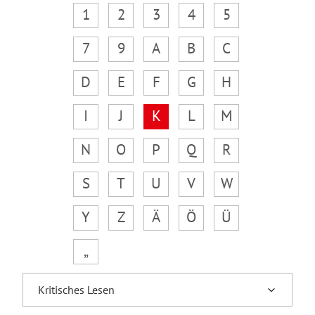
1
2
3
4
5
7
9
A
B
C
D
E
F
G
H
I
J
K
L
M
N
O
P
Q
R
S
T
U
V
W
Y
Z
Ä
Ö
Ü
„