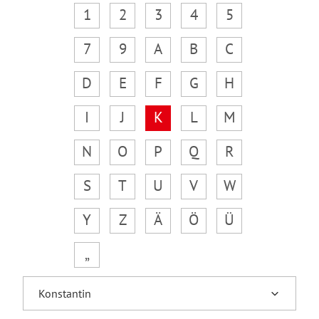
1
2
3
4
5
7
9
A
B
C
D
E
F
G
H
I
J
K
L
M
N
O
P
Q
R
S
T
U
V
W
Y
Z
Ä
Ö
Ü
„