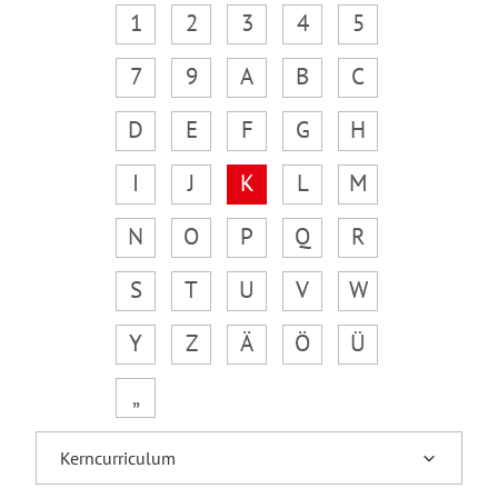
1
2
3
4
5
7
9
A
B
C
D
E
F
G
H
I
J
K
L
M
N
O
P
Q
R
S
T
U
V
W
Y
Z
Ä
Ö
Ü
„