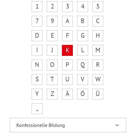
1
2
3
4
5
7
9
A
B
C
D
E
F
G
H
I
J
K
L
M
N
O
P
Q
R
S
T
U
V
W
Y
Z
Ä
Ö
Ü
„