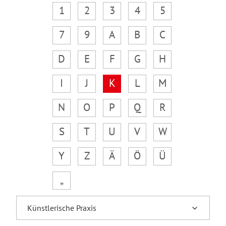
1
2
3
4
5
7
9
A
B
C
D
E
F
G
H
I
J
K
L
M
N
O
P
Q
R
S
T
U
V
W
Y
Z
Ä
Ö
Ü
„