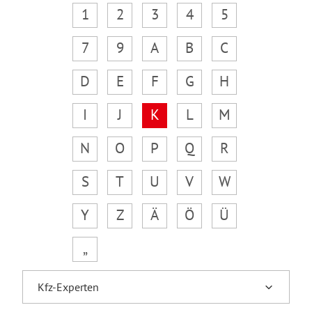
1
2
3
4
5
7
9
A
B
C
D
E
F
G
H
I
J
K
L
M
N
O
P
Q
R
S
T
U
V
W
Y
Z
Ä
Ö
Ü
„