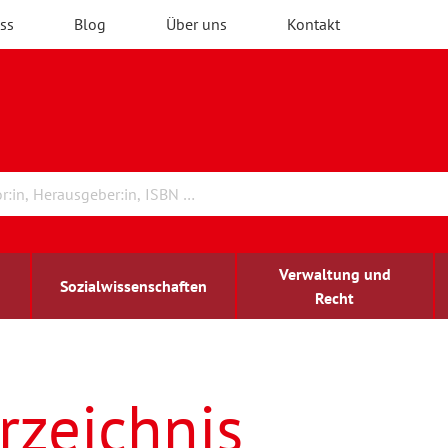
ss
Blog
Über uns
Kontakt
Verwaltung und
Sozialwissenschaften
Recht
rchitektur
ildungsforschung
irchenrecht
Erwachsenenbildung
blind-sehbehindert
rzeichnis