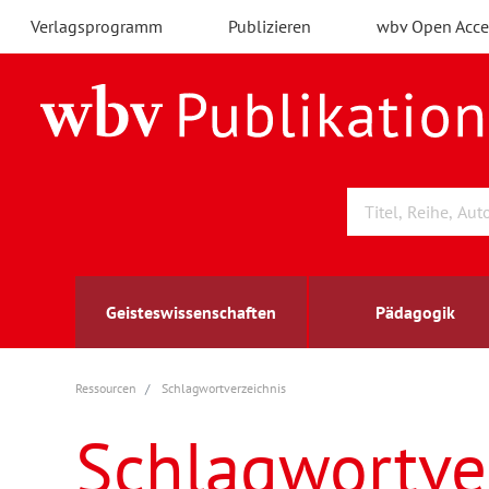
Verlagsprogramm
Publizieren
wbv Open Acce
Geisteswissenschaften
Pädagogik
Ressourcen
Schlagwortverzeichnis
Archäologie
Arbeitsmarktforschung
Berufs- und Wirtschaftspädagogik
Außenwirtschaft
berufsbildung
A
B
K
Schlagwortve