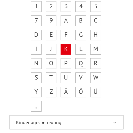
1
2
3
4
5
7
9
A
B
C
D
E
F
G
H
I
J
K
L
M
N
O
P
Q
R
S
T
U
V
W
Y
Z
Ä
Ö
Ü
„