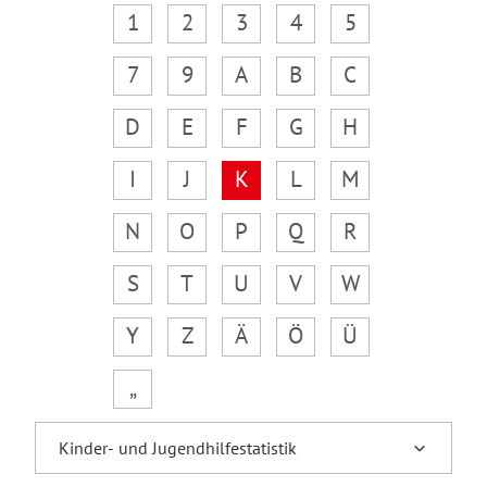
1
2
3
4
5
7
9
A
B
C
D
E
F
G
H
I
J
K
L
M
N
O
P
Q
R
S
T
U
V
W
Y
Z
Ä
Ö
Ü
„