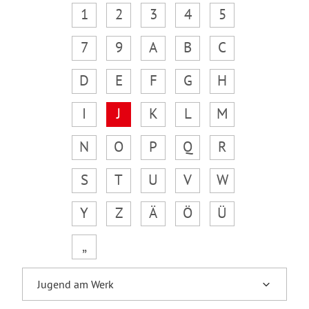
1
2
3
4
5
7
9
A
B
C
D
E
F
G
H
I
J
K
L
M
N
O
P
Q
R
S
T
U
V
W
Y
Z
Ä
Ö
Ü
„