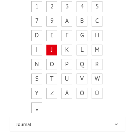
1
2
3
4
5
7
9
A
B
C
D
E
F
G
H
I
J
K
L
M
N
O
P
Q
R
S
T
U
V
W
Y
Z
Ä
Ö
Ü
„