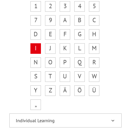
1
2
3
4
5
7
9
A
B
C
D
E
F
G
H
I
J
K
L
M
N
O
P
Q
R
S
T
U
V
W
Y
Z
Ä
Ö
Ü
„