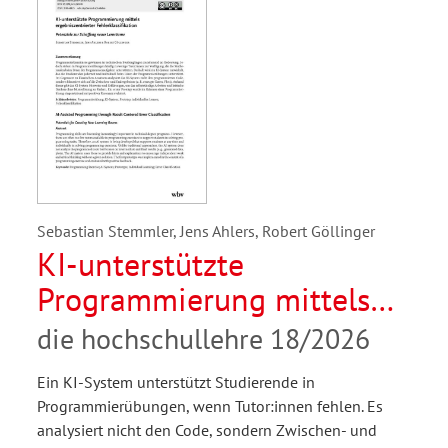
Sebastian Stemmler, Jens Ahlers, Robert Göllinger
KI-unterstützte
Programmierung mittels
ergebniszentrierter
die hochschullehre 18/2026
Fehlerklassifikation.
Ein KI-System unterstützt Studierende in
Potenziale zur Schaffung
Programmierübungen, wenn Tutor:innen fehlen. Es
neuer Lernräume
analysiert nicht den Code, sondern Zwischen- und