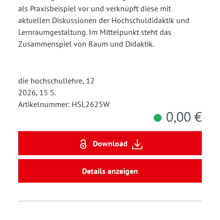
Handlungsempfehlungen
als Praxisbeispiel vor und verknüpft diese mit
zur Lernraumentwicklung
aktuellen Diskussionen der Hochschuldidaktik und
Lernraumgestaltung. Im Mittelpunkt steht das
Zusammenspiel von Raum und Didaktik.
die hochschullehre, 12
2026, 15 S.
Artikelnummer: HSL2625W
0,00 €
Download
Details anzeigen