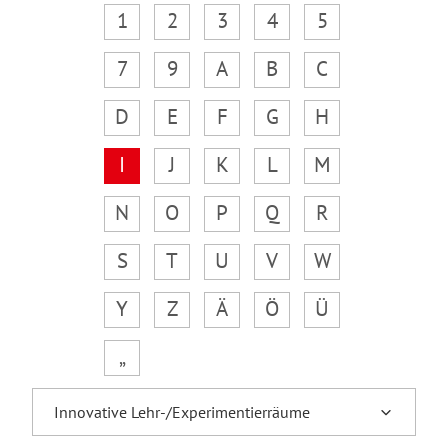
1
2
3
4
5
7
9
A
B
C
D
E
F
G
H
I
J
K
L
M
N
O
P
Q
R
S
T
U
V
W
Y
Z
Ä
Ö
Ü
„