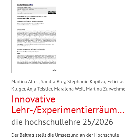
Martina Alles, Sandra Bley, Stephanie Kapitza, Felicitas
Kluger, Anja Teistler, Maralena Weil, Martina Zurwehme
Innovative
Lehr-/Experimentierräume
für eine zukunftsorientierte
die hochschullehre 25/2026
Bildung.
Der Beitrag stellt die Umsetzung an der Hochschule