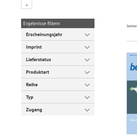
„
Forum Arbeitslehre
Ergebnisse filtern
Sortie
Erscheinungsjahr
Imprint
Lieferstatus
Produktart
Reihe
Typ
Zugang