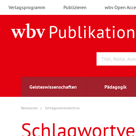
Verlagsprogramm
Publizieren
wbv Open Acce
Geisteswissenschaften
Pädagogik
Ressourcen
Schlagwortverzeichnis
Archäologie
Arbeitsmarktforschung
Berufs- und Wirtschaftspädagogik
Außenwirtschaft
berufsbildung
A
B
K
Schlagwortve