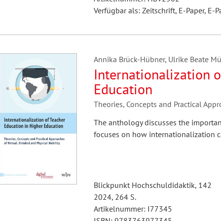
Verfügbar als: Zeitschrift, E-Paper, E-P
Annika Brück-Hübner, Ulrike Beate Müll
Internationalization 
Education
Theories, Concepts and Practical Appr
The anthology discusses the importanc
focuses on how internationalization 
Blickpunkt Hochschuldidaktik, 142
2024, 264 S.
Artikelnummer: I77345
ISBN: 9783763977345