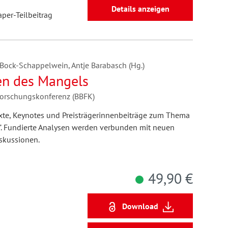
Details anzeigen
aper-Teilbeitrag
a Bock-Schappelwein, Antje Barabasch (Hg.)
ten des Mangels
forschungskonferenz (BBFK)
xte, Keynotes und Preisträgerinnenbeiträge zum Thema
". Fundierte Analysen werden verbunden mit neuen
skussionen.
49,90 €
Download