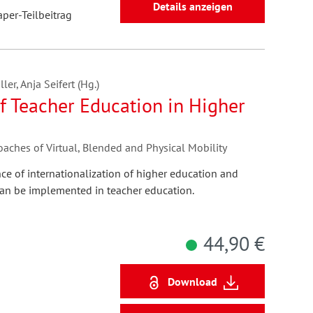
Details anzeigen
aper-Teilbeitrag
er, Anja Seifert (Hg.)
of Teacher Education in Higher
oaches of Virtual, Blended and Physical Mobility
e of internationalization of higher education and
can be implemented in teacher education.
44,90 €
Download