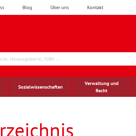
ss
Blog
Über uns
Kontakt
Verwaltung und
Sozialwissenschaften
Recht
rchitektur
ildungsforschung
irchenrecht
Erwachsenenbildung
blind-sehbehindert
rzeichnis