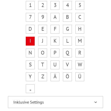
1
2
3
4
5
7
9
A
B
C
D
E
F
G
H
I
J
K
L
M
N
O
P
Q
R
S
T
U
V
W
Y
Z
Ä
Ö
Ü
„