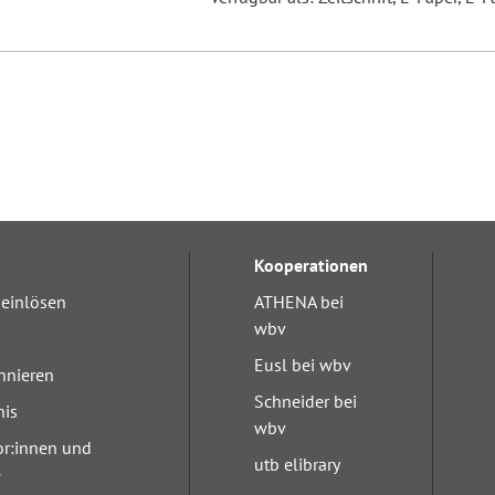
Kooperationen
einlösen
ATHENA bei
wbv
Eusl bei wbv
nnieren
Schneider bei
nis
wbv
or:innen und
utb elibrary
e