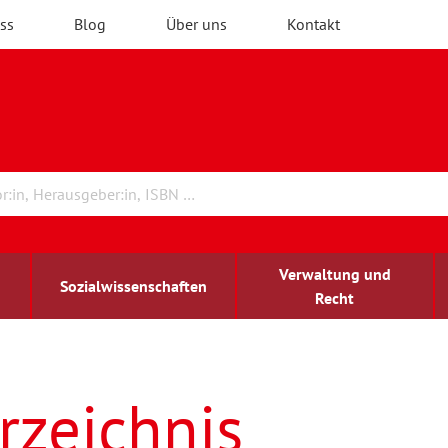
ss
Blog
Über uns
Kontakt
Verwaltung und
Sozialwissenschaften
Recht
rchitektur
ildungsforschung
irchenrecht
Erwachsenenbildung
blind-sehbehindert
rzeichnis