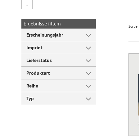
„
Forum Arbeitslehre
Ergebnisse filtern
Sortie
Erscheinungsjahr
Imprint
Lieferstatus
Produktart
Reihe
Typ