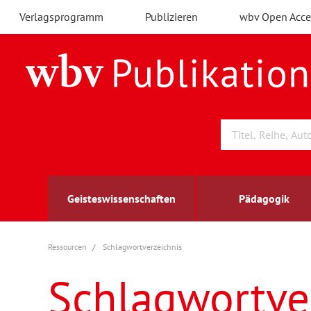
Verlagsprogramm
Publizieren
wbv Open Acce
Geisteswissenschaften
Pädagogik
Ressourcen
Schlagwortverzeichnis
Archäologie
Arbeitsmarktforschung
Berufs- und Wirtschaftspädagogik
Außenwirtschaft
berufsbildung
A
B
K
Schlagwortve