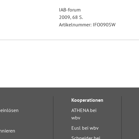
IAB-forum
2009, 68 S.
Artikelnummer: IFO090SW
Kooperationen
einlösen
ATHENA bei
wbv
Eusl bei wbv
nnieren
Schneider bei