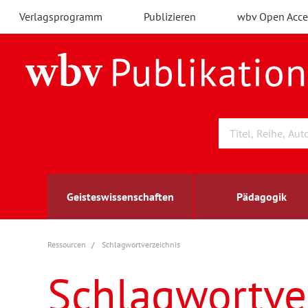
Verlagsprogramm
Publizieren
wbv Open Acce
Geisteswissenschaften
Pädagogik
Ressourcen
Schlagwortverzeichnis
Archäologie
Arbeitsmarktforschung
Berufs- und Wirtschaftspädagogik
Außenwirtschaft
berufsbildung
A
B
K
Schlagwortve