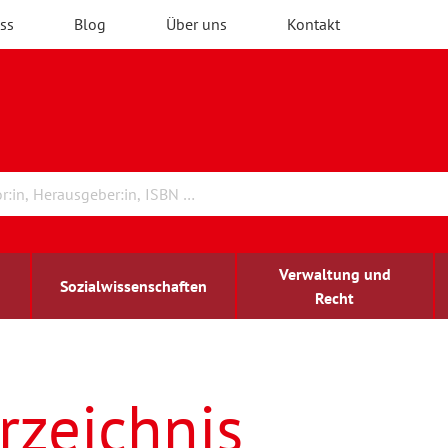
ss
Blog
Über uns
Kontakt
Verwaltung und
Sozialwissenschaften
Recht
rchitektur
ildungsforschung
irchenrecht
Erwachsenenbildung
blind-sehbehindert
rzeichnis