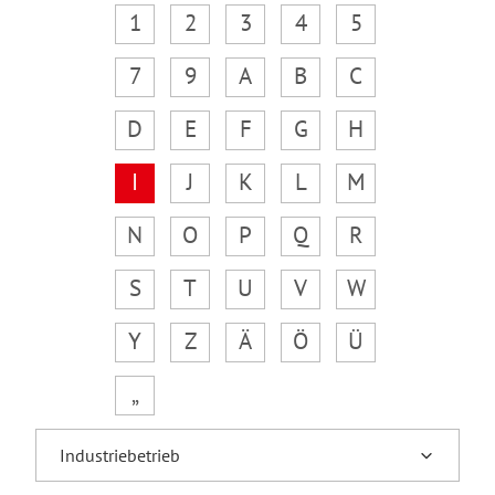
1
2
3
4
5
7
9
A
B
C
D
E
F
G
H
I
J
K
L
M
N
O
P
Q
R
S
T
U
V
W
Y
Z
Ä
Ö
Ü
„