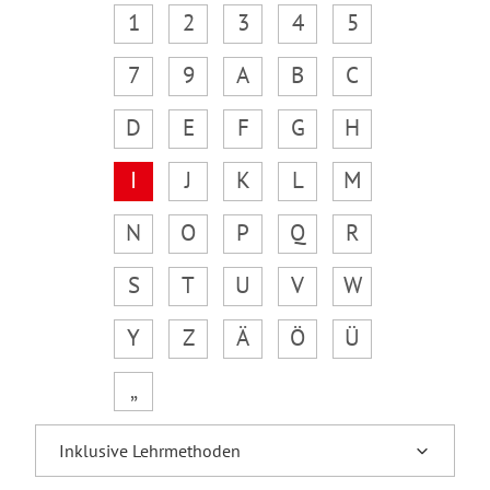
1
2
3
4
5
7
9
A
B
C
D
E
F
G
H
I
J
K
L
M
N
O
P
Q
R
S
T
U
V
W
Y
Z
Ä
Ö
Ü
„