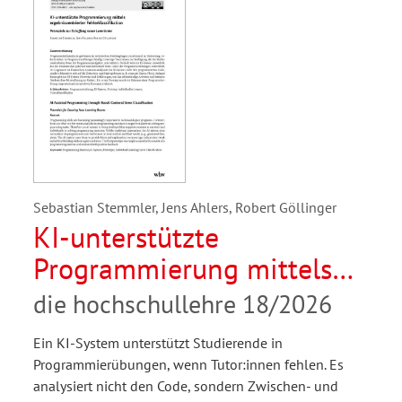
Sebastian Stemmler, Jens Ahlers, Robert Göllinger
KI-unterstützte
Programmierung mittels
ergebniszentrierter
die hochschullehre 18/2026
Fehlerklassifikation.
Ein KI-System unterstützt Studierende in
Potenziale zur Schaffung
Programmierübungen, wenn Tutor:innen fehlen. Es
neuer Lernräume
analysiert nicht den Code, sondern Zwischen- und