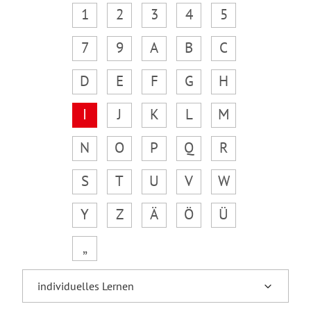
1
2
3
4
5
7
9
A
B
C
D
E
F
G
H
I
J
K
L
M
N
O
P
Q
R
S
T
U
V
W
Y
Z
Ä
Ö
Ü
„