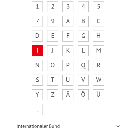
1
2
3
4
5
7
9
A
B
C
D
E
F
G
H
I
J
K
L
M
N
O
P
Q
R
S
T
U
V
W
Y
Z
Ä
Ö
Ü
„