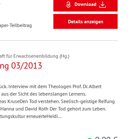
4
Download
Details anzeigen
aper-Teilbeitrag
ft für Erwachsenenbildung (Hg.)
ng 03/2013
ück. Interview mit dem Theologen Prof. Dr. Albert
 aus der Sicht des lebenslangen Lernens.
s KruseDen Tod verstehen. Seelisch-geistige Reifung
lHanna und David Roth Der Tod gehört zum Leben.
attungskultur erneuerteHeidi…