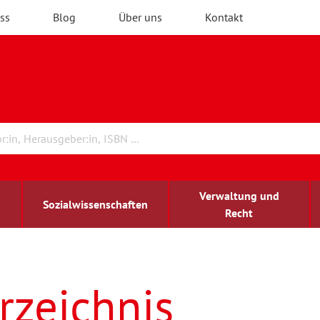
ss
Blog
Über uns
Kontakt
Verwaltung und
Sozialwissenschaften
Recht
rchitektur
ildungsforschung
irchenrecht
Erwachsenenbildung
blind-sehbehindert
rzeichnis