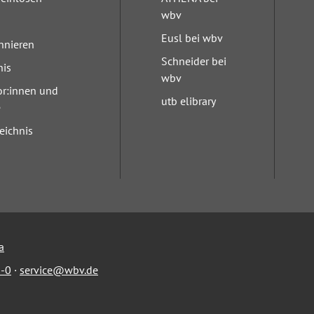
wbv
Eusl bei wbv
nnieren
Schneider bei
nis
wbv
or:innen und
utb elibrary
e
eichnis
a
-0
·
service@wbv.de