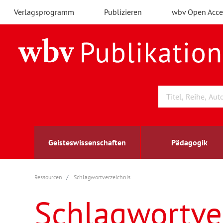
Verlagsprogramm
Publizieren
wbv Open Acce
Geisteswissenschaften
Pädagogik
Ressourcen
Schlagwortverzeichnis
Archäologie
Arbeitsmarktforschung
Berufs- und Wirtschaftspädagogik
Außenwirtschaft
berufsbildung
A
B
K
Schlagwortve