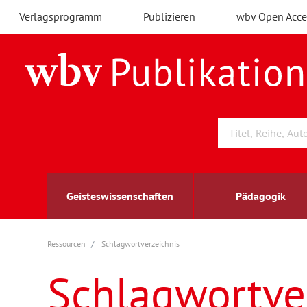
Verlagsprogramm
Publizieren
wbv Open Acce
Geisteswissenschaften
Pädagogik
Ressourcen
Schlagwortverzeichnis
Archäologie
Arbeitsmarktforschung
Berufs- und Wirtschaftspädagogik
Außenwirtschaft
berufsbildung
A
B
K
Schlagwortve