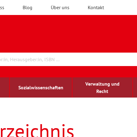
ss
Blog
Über uns
Kontakt
Verwaltung und
Sozialwissenschaften
Recht
rchitektur
ildungsforschung
irchenrecht
Erwachsenenbildung
blind-sehbehindert
rzeichnis