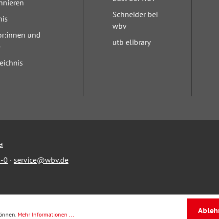
nnieren
Schneider bei
nis
wbv
or:innen und
utb elibrary
e
eichnis
a
-0
·
service@wbv.de
Ableh
können.
Mehr Informationen ...