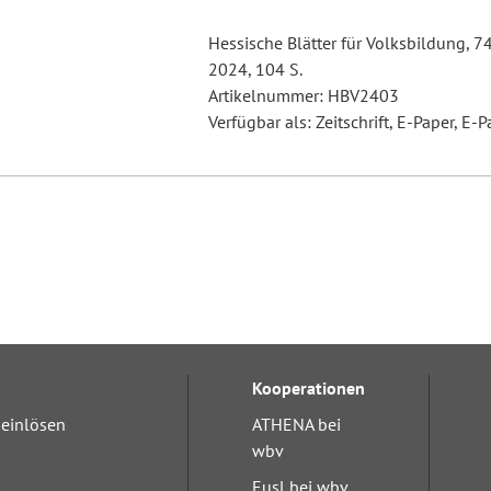
Hessische Blätter für Volksbildung, 7
2024, 104 S.
Artikelnummer: HBV2403
Verfügbar als: Zeitschrift, E-Paper, E-P
Kooperationen
einlösen
ATHENA bei
wbv
Eusl bei wbv