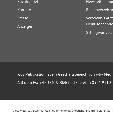
Buchhandel
Newsletter abo
Karriere
Reihenverzeich
Presse
Verzeichnis Aut
Herausgebend
Anzeigen
Schlagwortverz
wbv Publikation
ist ein Geschäftsbereich von
wbv Medi
Auf dem Esch 4 · 33619 Bielefeld · Telefon
0521 91101
Diese Website verwendet Cookies, um eine bestmögliche Erfahrung bieten zu 