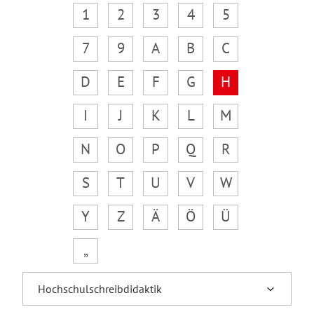
1
2
3
4
5
7
9
A
B
C
D
E
F
G
H
I
J
K
L
M
N
O
P
Q
R
S
T
U
V
W
Y
Z
Ä
Ö
Ü
„