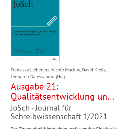
Franziska Liebetanz, Nicole Mackus, David Kreitz,
Leonardo Dalessandro (Hg.)
Ausgabe 21:
Qualitätsentwicklung und
Qualitätssicherung in der
JoSch - Journal für
Schreibzentrumsarbeit
Schreibwissenschaft 1/2021
Das Themenheft bietet einen umfassenden Einstieg in