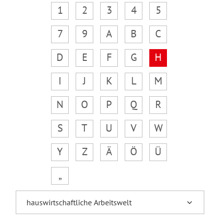
1
2
3
4
5
7
9
A
B
C
D
E
F
G
H
I
J
K
L
M
N
O
P
Q
R
S
T
U
V
W
Y
Z
Ä
Ö
Ü
„