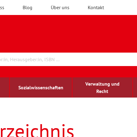
ss
Blog
Über uns
Kontakt
Verwaltung und
Sozialwissenschaften
Recht
rchitektur
ildungsforschung
irchenrecht
Erwachsenenbildung
blind-sehbehindert
rzeichnis