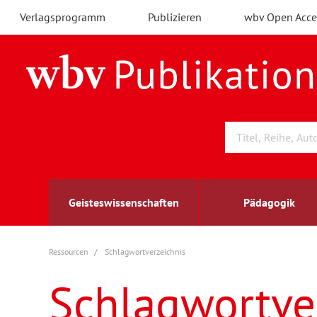
Verlagsprogramm
Publizieren
wbv Open Acce
Geisteswissenschaften
Pädagogik
Ressourcen
Schlagwortverzeichnis
Archäologie
Arbeitsmarktforschung
Berufs- und Wirtschaftspädagogik
Außenwirtschaft
berufsbildung
A
B
K
Schlagwortve