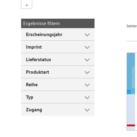
„
Forum Arbeitslehre
Ergebnisse filtern
Sortie
Erscheinungsjahr
Imprint
Lieferstatus
Produktart
Reihe
Typ
Zugang