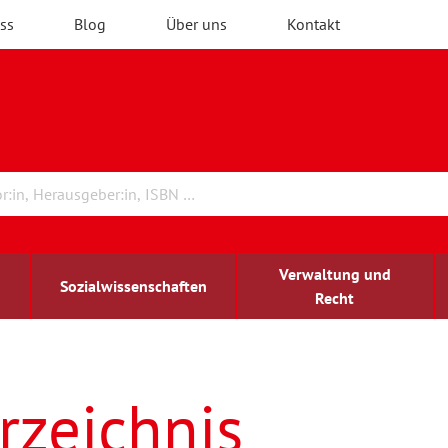
ss
Blog
Über uns
Kontakt
Verwaltung und
Sozialwissenschaften
Recht
rchitektur
ildungsforschung
irchenrecht
Erwachsenenbildung
blind-sehbehindert
rzeichnis