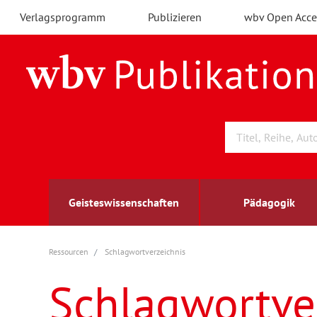
Verlagsprogramm
Publizieren
wbv Open Acce
Geisteswissenschaften
Pädagogik
Ressourcen
Schlagwortverzeichnis
Archäologie
Arbeitsmarktforschung
Berufs- und Wirtschaftspädagogik
Außenwirtschaft
berufsbildung
A
B
K
Schlagwortve