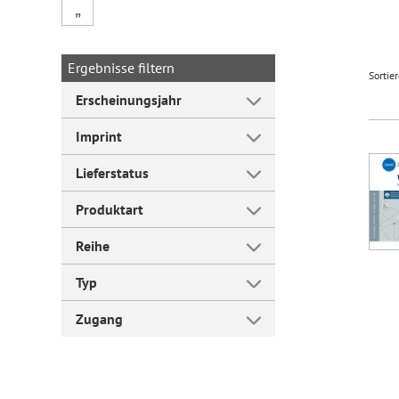
„
Forum Arbeitslehre
Ergebnisse filtern
Sortie
Erscheinungsjahr
Imprint
Lieferstatus
Produktart
Reihe
Typ
Zugang