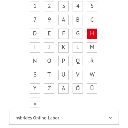
1
2
3
4
5
7
9
A
B
C
D
E
F
G
H
I
J
K
L
M
N
O
P
Q
R
S
T
U
V
W
Y
Z
Ä
Ö
Ü
„