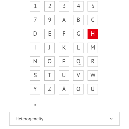
1
2
3
4
5
7
9
A
B
C
D
E
F
G
H
I
J
K
L
M
N
O
P
Q
R
S
T
U
V
W
Y
Z
Ä
Ö
Ü
„