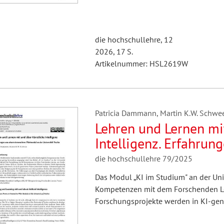
die hochschullehre, 12
2026, 17 S.
Artikelnummer: HSL2619W
Patricia Dammann, Martin K.W. Schwe
Lehren und Lernen mi
Intelligenz. Erfahrun
Pilotmodul an der Uni
die hochschullehre 79/2025
Das Modul „KI im Studium" an der Univ
Kompetenzen mit dem Forschenden Ler
Forschungsprojekte werden in KI-gene