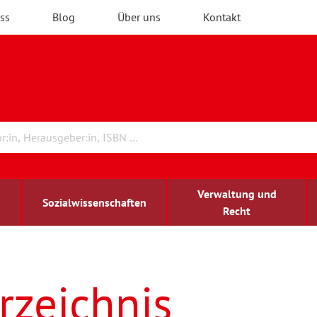
ss
Blog
Über uns
Kontakt
Verwaltung und
Sozialwissenschaften
Recht
rchitektur
ildungsforschung
irchenrecht
Erwachsenenbildung
blind-sehbehindert
rzeichnis