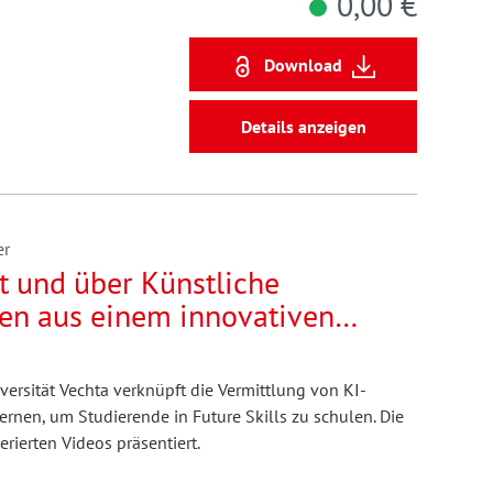
0,00 €
Download
Details anzeigen
er
t und über Künstliche
gen aus einem innovativen
versität Vechta
ersität Vechta verknüpft die Vermittlung von KI-
nen, um Studierende in Future Skills zu schulen. Die
rierten Videos präsentiert.