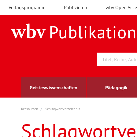
Verlagsprogramm
Publizieren
wbv Open Acce
Geisteswissenschaften
Pädagogik
Ressourcen
Schlagwortverzeichnis
Archäologie
Arbeitsmarktforschung
Berufs- und Wirtschaftspädagogik
Außenwirtschaft
berufsbildung
A
B
K
Schlagwortve