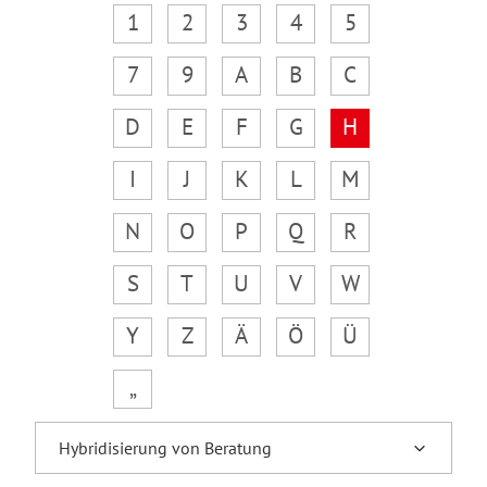
1
2
3
4
5
7
9
A
B
C
D
E
F
G
H
I
J
K
L
M
N
O
P
Q
R
S
T
U
V
W
Y
Z
Ä
Ö
Ü
„