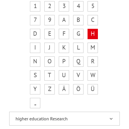
1
2
3
4
5
7
9
A
B
C
D
E
F
G
H
I
J
K
L
M
N
O
P
Q
R
S
T
U
V
W
Y
Z
Ä
Ö
Ü
„