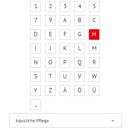
1
2
3
4
5
7
9
A
B
C
D
E
F
G
H
I
J
K
L
M
N
O
P
Q
R
S
T
U
V
W
Y
Z
Ä
Ö
Ü
„