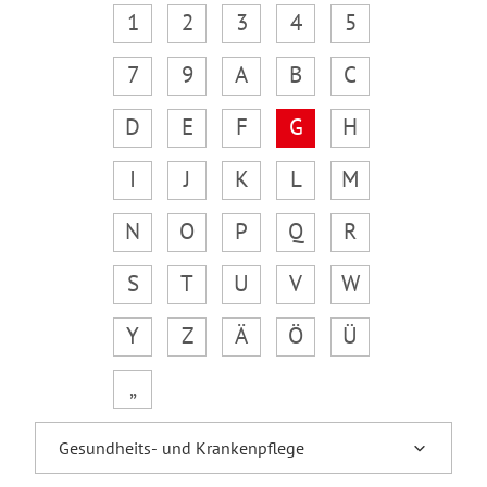
1
2
3
4
5
7
9
A
B
C
D
E
F
G
H
I
J
K
L
M
N
O
P
Q
R
S
T
U
V
W
Y
Z
Ä
Ö
Ü
„