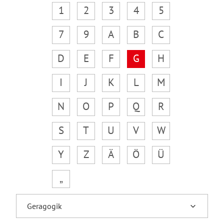
1
2
3
4
5
7
9
A
B
C
D
E
F
G
H
I
J
K
L
M
N
O
P
Q
R
S
T
U
V
W
Y
Z
Ä
Ö
Ü
„