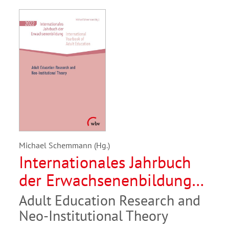
Michael Schemmann (Hg.)
Internationales Jahrbuch
der Erwachsenenbildung
/International Yearbook of
Adult Education Research and
Adult Education 2022
Neo-Institutional Theory