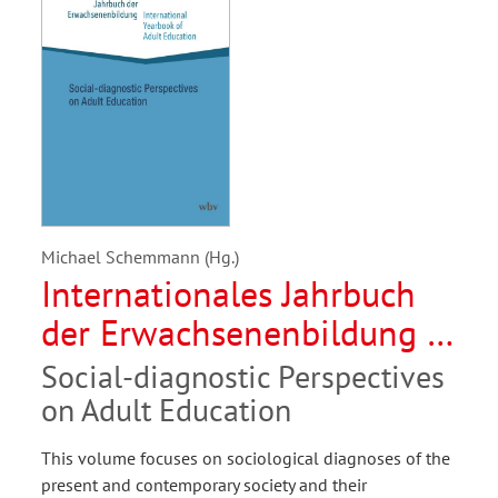
Michael Schemmann (Hg.)
Internationales Jahrbuch
der Erwachsenenbildung /
International Yearbook of
Social-diagnostic Perspectives
Adult Education 2025
on Adult Education
This volume focuses on sociological diagnoses of the
present and contemporary society and their