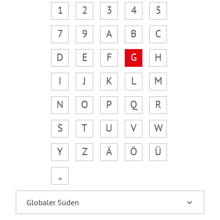
1
2
3
4
5
7
9
A
B
C
D
E
F
G
H
I
J
K
L
M
N
O
P
Q
R
S
T
U
V
W
Y
Z
Ä
Ö
Ü
„