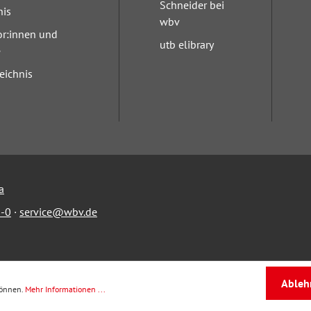
Schneider bei
nis
wbv
or:innen und
utb elibrary
e
eichnis
a
-0
·
service@wbv.de
Ableh
können.
Mehr Informationen ...