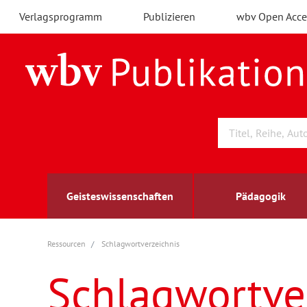
Verlagsprogramm
Publizieren
wbv Open Acce
Geisteswissenschaften
Pädagogik
Ressourcen
Schlagwortverzeichnis
Archäologie
Arbeitsmarktforschung
Berufs- und Wirtschaftspädagogik
Außenwirtschaft
berufsbildung
A
B
K
Schlagwortve