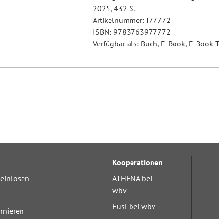
2025, 432 S.
Artikelnummer: I77772
ISBN: 9783763977772
Verfügbar als: Buch, E-Book, E-Book-T
Kooperationen
einlösen
ATHENA bei
wbv
Eusl bei wbv
nnieren