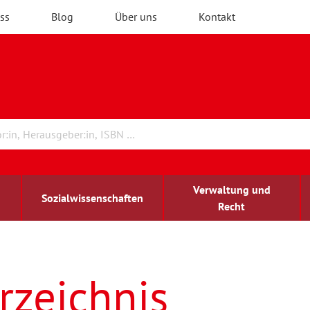
ss
Blog
Über uns
Kontakt
Verwaltung und
Sozialwissenschaften
Recht
rchitektur
ildungsforschung
irchenrecht
Erwachsenenbildung
blind-sehbehindert
rzeichnis