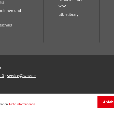
nis
wbv
or:innen und
utb elibrary
e
eichnis
a
-0
·
service@wbv.de
Ableh
können.
Mehr Informationen ...