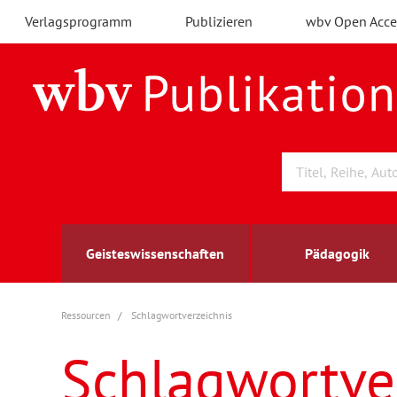
Verlagsprogramm
Publizieren
wbv Open Acce
Geisteswissenschaften
Pädagogik
Ressourcen
Schlagwortverzeichnis
Archäologie
Arbeitsmarktforschung
Berufs- und Wirtschaftspädagogik
Außenwirtschaft
berufsbildung
A
B
K
Schlagwortve