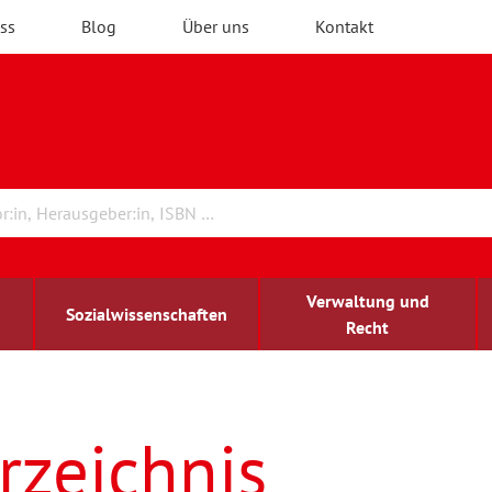
ss
Blog
Über uns
Kontakt
Verwaltung und
Sozialwissenschaften
Recht
rchitektur
ildungsforschung
irchenrecht
Erwachsenenbildung
blind-sehbehindert
rzeichnis