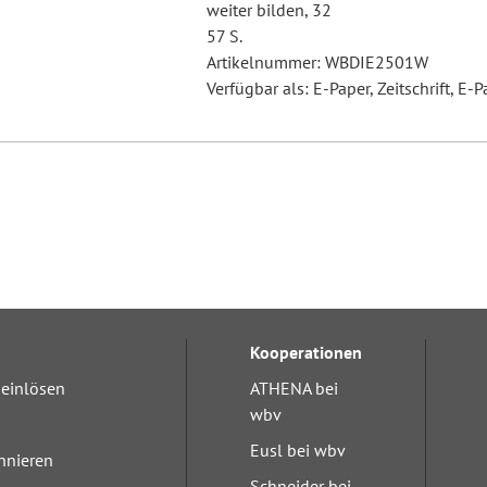
weiter bilden, 32
57 S.
Artikelnummer: WBDIE2501W
Verfügbar als: E-Paper, Zeitschrift, E-P
Kooperationen
einlösen
ATHENA bei
wbv
Eusl bei wbv
nnieren
Schneider bei