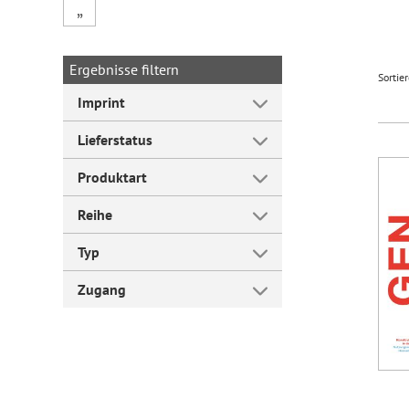
„
Forum Arbeitslehre
Ergebnisse filtern
Sortie
Imprint
Lieferstatus
Produktart
Reihe
Typ
Zugang