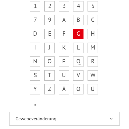
1
2
3
4
5
7
9
A
B
C
D
E
F
G
H
I
J
K
L
M
N
O
P
Q
R
S
T
U
V
W
Y
Z
Ä
Ö
Ü
„