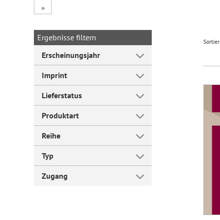
„
Forum Arbeitslehre
Ergebnisse filtern
Sortie
Erscheinungsjahr
Imprint
Lieferstatus
Produktart
Reihe
Typ
Zugang