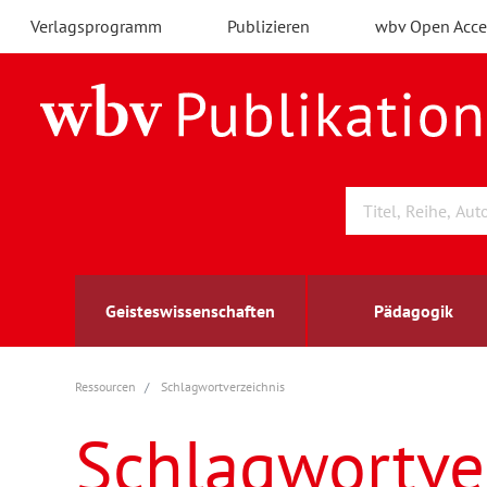
Verlagsprogramm
Publizieren
wbv Open Acce
Geisteswissenschaften
Pädagogik
Ressourcen
Schlagwortverzeichnis
Archäologie
Arbeitsmarktforschung
Berufs- und Wirtschaftspädagogik
Außenwirtschaft
berufsbildung
A
B
K
Schlagwortve