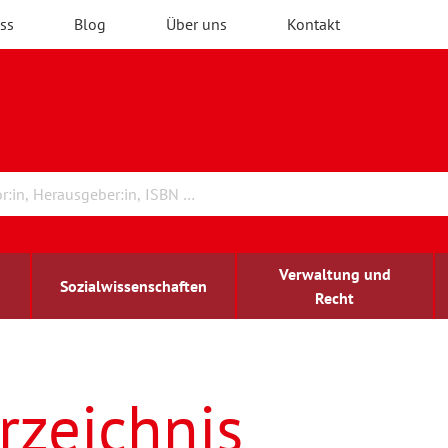
ss
Blog
Über uns
Kontakt
Verwaltung und
Sozialwissenschaften
Recht
rchitektur
ildungsforschung
irchenrecht
Erwachsenenbildung
blind-sehbehindert
rzeichnis