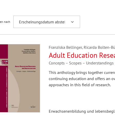
Fremdsprachenforschung
ren nach
Franziska Bellinger, Ricarda Bolten-Bü
Adult Education Resea
Concepts – Scopes – Understandings
This anthology brings together current
continuing education and offers an o
approaches in this field of research.
Erwachsenenbildung und lebensbegle