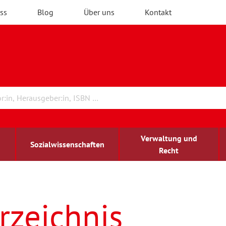
ss
Blog
Über uns
Kontakt
Verwaltung und
Sozialwissenschaften
Recht
rchitektur
ildungsforschung
irchenrecht
Erwachsenenbildung
blind-sehbehindert
rzeichnis