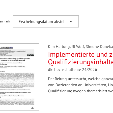
Fremdsprachenforschung
ren nach
Kim Hartung, Jil Wolf, Simone Duneka
Implementierte und z
Qualifizierungsinhalte
Ganztagsgrundschule
die hochschullehre 24/2026
Dozierenden der unte
Der Beitrag untersucht, welche ganzt
Qualifizierungswege
von Dozierenden an Universitäten, H
Qualifizierungswegen thematisiert we