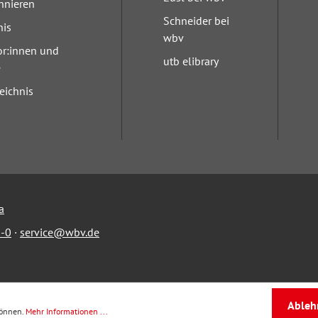
nnieren
Schneider bei
nis
wbv
or:innen und
utb elibrary
e
eichnis
a
-0
·
service@wbv.de
Ableh
können.
Mehr Informationen ...