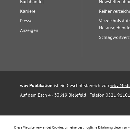
Buchhandel
Newsletter abo
Karriere
Reihenverzeich
Presse
Verzeichnis Aut
Herausgebend
Anzeigen
Schlagwortverz
wbv Publikation
ist ein Geschäftsbereich von
wbv Medi
Auf dem Esch 4 · 33619 Bielefeld · Telefon
0521 91101
Diese Website verwendet Cookies, um eine bestmögliche Erfahrung bieten zu 