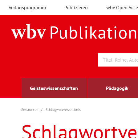
Verlagsprogramm
Publizieren
wbv Open Acce
Geisteswissenschaften
Pädagogik
Ressourcen
Schlagwortverzeichnis
Archäologie
Arbeitsmarktforschung
Berufs- und Wirtschaftspädagogik
Außenwirtschaft
berufsbildung
A
B
K
Schlagwortve