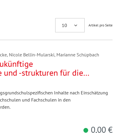
Artikel pro Seite
cke, Nicole Bellin-Mularski, Marianne Schüpbach
ukünftige
 und -strukturen für die
. Fokusgruppen mit
rschiedlichen
agsgrundschulspezifischen Inhalte nach Einschätzung
ochschulen und Fachschulen in den
rden.
0,00 €