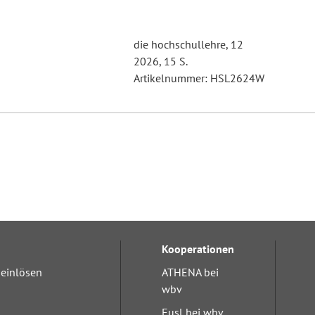
die hochschullehre, 12
2026, 15 S.
Artikelnummer: HSL2624W
Kooperationen
einlösen
ATHENA bei
wbv
Eusl bei wbv