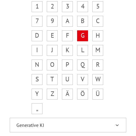
1
2
3
4
5
7
9
A
B
C
D
E
F
G
H
I
J
K
L
M
N
O
P
Q
R
S
T
U
V
W
Y
Z
Ä
Ö
Ü
„