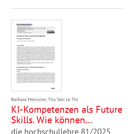
Barbara Meissner, Thu Van Le Thi
KI-Kompetenzen als Future
Skills. Wie können
Hochschulen kritischen
die hochschullehre 81/2025