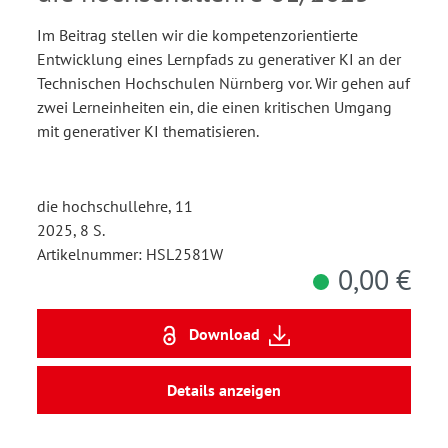
Umgang mit generativer KI
Im Beitrag stellen wir die kompetenzorientierte
in einem Lernpfad fördern?
Entwicklung eines Lernpfads zu generativer KI an der
Technischen Hochschulen Nürnberg vor. Wir gehen auf
zwei Lerneinheiten ein, die einen kritischen Umgang
mit generativer KI thematisieren.
die hochschullehre, 11
2025, 8 S.
Artikelnummer: HSL2581W
0,00 €
Download
Details anzeigen