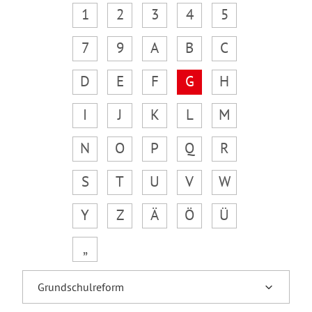
1
2
3
4
5
7
9
A
B
C
D
E
F
G
H
I
J
K
L
M
N
O
P
Q
R
S
T
U
V
W
Y
Z
Ä
Ö
Ü
„