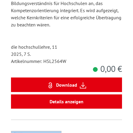
Gestaltungsorientierte
Bildungsverständnis für Hochschulen an, das
Berufsbildung als
Kompetenzorientierung integriert. Es wird aufgezeigt,
welche Kernkriterien für eine erfolgreiche Übertragung
Anreicherung des
zu beachten wären.
hochschuldidaktischen
Diskurses
die hochschullehre, 11
2025, 7 S.
Artikelnummer: HSL2564W
0,00 €
Download
Details anzeigen