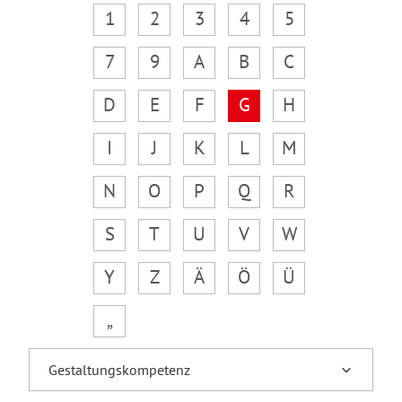
1
2
3
4
5
7
9
A
B
C
D
E
F
G
H
I
J
K
L
M
N
O
P
Q
R
S
T
U
V
W
Y
Z
Ä
Ö
Ü
„