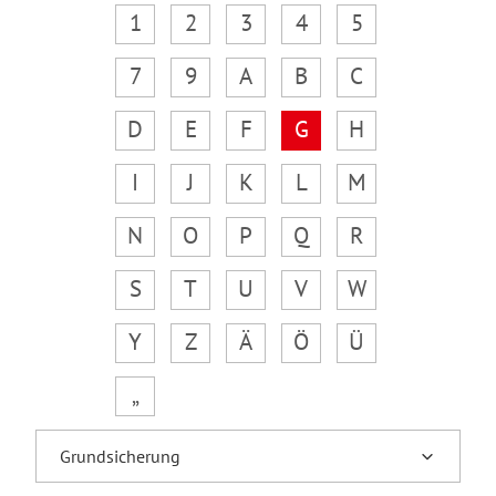
1
2
3
4
5
7
9
A
B
C
D
E
F
G
H
I
J
K
L
M
N
O
P
Q
R
S
T
U
V
W
Y
Z
Ä
Ö
Ü
„