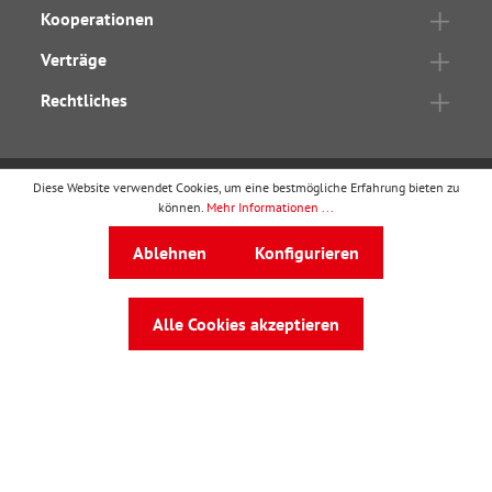
Kooperationen
Verträge
Rechtliches
Diese Website verwendet Cookies, um eine bestmögliche Erfahrung bieten zu
können.
Mehr Informationen ...
wbv Publikation
ist ein Geschäftsbereich von
wbv
Media
Ablehnen
Konfigurieren
Auf dem Esch 4 · 33619 Bielefeld · Telefon
0521
91101-0
·
service@wbv.de
Alle Cookies akzeptieren
Folgen Sie uns auf: