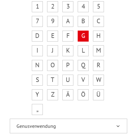
1
2
3
4
5
7
9
A
B
C
D
E
F
G
H
I
J
K
L
M
N
O
P
Q
R
S
T
U
V
W
Y
Z
Ä
Ö
Ü
„