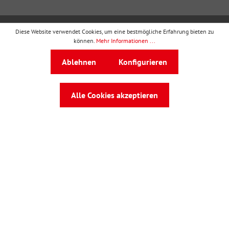
Diese Website verwendet Cookies, um eine bestmögliche Erfahrung bieten zu
wbv Publikation
ist ein Geschäftsbereich von
wbv
können.
Mehr Informationen ...
Media
Ablehnen
Konfigurieren
Auf dem Esch 4 · 33619 Bielefeld · Telefon
0521
91101-0
·
service@wbv.de
Alle Cookies akzeptieren
Folgen Sie uns auf: