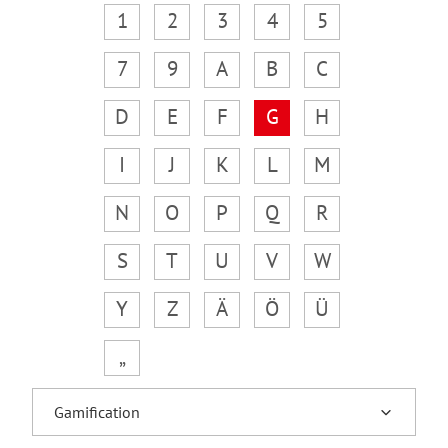
1
2
3
4
5
7
9
A
B
C
D
E
F
G
H
I
J
K
L
M
N
O
P
Q
R
S
T
U
V
W
Y
Z
Ä
Ö
Ü
„