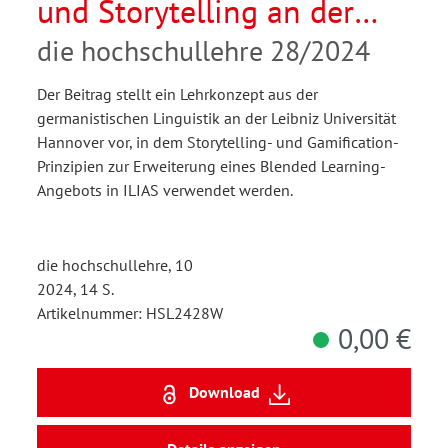
und Storytelling an der
Hochschule. Die
die hochschullehre 28/2024
Gestaltung eines
Der Beitrag stellt ein Lehrkonzept aus der
Grundlagenseminars als
germanistischen Linguistik an der Leibniz Universität
Selbstlern-Abenteuer
Hannover vor, in dem Storytelling- und Gamification-
Prinzipien zur Erweiterung eines Blended Learning-
Angebots in ILIAS verwendet werden.
die hochschullehre, 10
2024, 14 S.
Artikelnummer: HSL2428W
0,00 €
Download